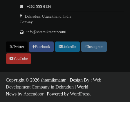
+202-555-0156
Dehradun, Uttarakhand, India
Conway
info@shramikmantr.com/
Twitter
Facebook
LinkedIn
Instagram
YouTube
Copyright ©️ 2026 shramikmantr. | Design By :
Web
Development Company in Dehradun
| World
News by
Ascendoor
| Powered by
WordPress
.