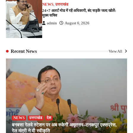
NEWS
,
उत्तराखंड
24×7 अलर्ट मोड में रहें अधिकारी, बंद सड़कें जल्द खोलें:
मुख्य सचिव
admin
August 6, 2026
Recent News
View All
NEWS
उत्तराखंड
देश
बनबसा रेलवे स्टेशन पर अब रुकेगी अमृतसर–टनकपुर एक्सप्रेस,
रेल मंत्री ने दी स्वीकृति