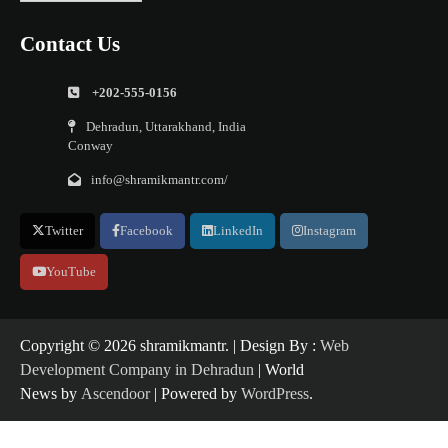
Contact Us
+202-555-0156
Dehradun, Uttarakhand, India
Conway
info@shramikmantr.com/
Twitter
Facebook
LinkedIn
Instagram
YouTube
Copyright ©️ 2026 shramikmantr. | Design By :
Web
Development Company in Dehradun
| World
News by
Ascendoor
| Powered by
WordPress
.