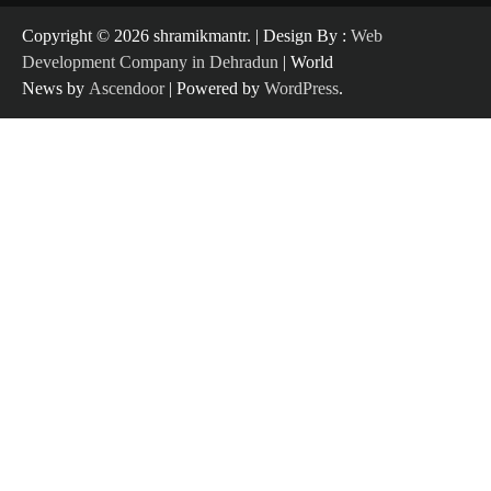
Copyright ©️ 2026 shramikmantr. | Design By :
Web
Development Company in Dehradun
| World
News by
Ascendoor
| Powered by
WordPress
.