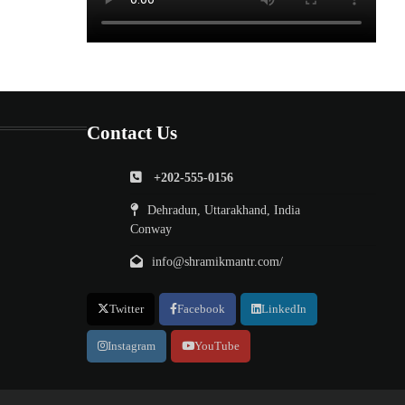
Contact Us
+202-555-0156
Dehradun, Uttarakhand, India
Conway
info@shramikmantr.com/
Twitter
Facebook
LinkedIn
Instagram
YouTube