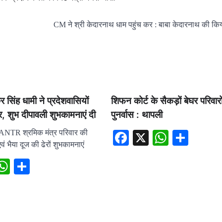
CM ने श्री केदारनाथ धाम पहुंच कर : बाबा केदारनाथ की किय
्कर सिंह धामी ने प्रदेशवासियों
शिफन कोर्ट के सैकड़ों बेघर परिवारों
र, शुभ दीपावली शुभकामनाएं दी
पुनर्वास : थापली
R श्रमिक मंत्र परिवार की
Facebook
X
WhatsA
Shar
ं भैया दूज की ढेरों शुभकामनाएं
ebook
X
WhatsApp
Share