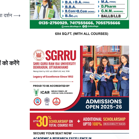
ा दर्शन
⟶
 को करेंगे
pp
e