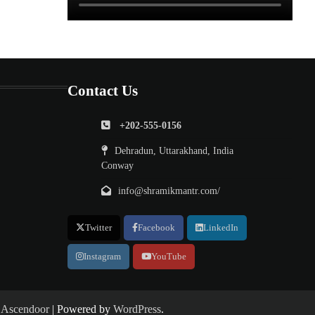
Contact Us
+202-555-0156
Dehradun, Uttarakhand, India
Conway
info@shramikmantr.com/
Twitter
Facebook
LinkedIn
Instagram
YouTube
y
Ascendoor
| Powered by
WordPress
.