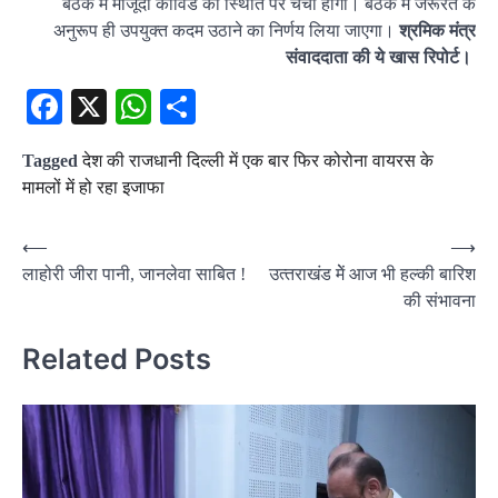
बैठक में मौजूदा कोविड की स्थिति पर चर्चा होगी। बैठक में जरूरत के
अनुरूप ही उपयुक्त कदम उठाने का निर्णय लिया जाएगा।
श्रमिक मंत्र
संवाददाता की ये खास रिपोर्ट।
Facebook
X
WhatsApp
Share
Tagged
देश की राजधानी दिल्ली में एक बार फिर कोरोना वायरस के
मामलों में हो रहा इजाफा
Post
⟵
⟶
लाहोरी जीरा पानी, जानलेवा साबित !
उत्‍तराखंड मेें आज भी हल्की बारिश
navigation
की संभावना
Related Posts