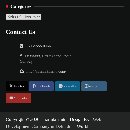
Categories
Categories
Contact Us
+202-555-0156
Dehradun, Uttarakhand, India
Conway
info@shramikmantr.com/
Twitter
Facebook
LinkedIn
Instagram
YouTube
Copyright ©️ 2026 shramikmantr. | Design By :
Web
Development Company in Dehradun
| World