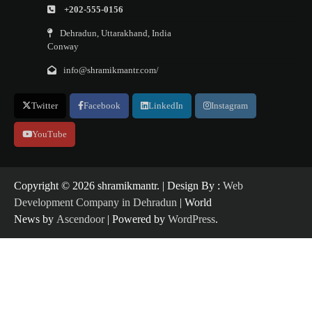
+202-555-0156
Dehradun, Uttarakhand, India
Conway
info@shramikmantr.com/
Twitter
Facebook
LinkedIn
Instagram
YouTube
Copyright ©️ 2026 shramikmantr. | Design By :
Web
Development Company in Dehradun
| World
News by
Ascendoor
| Powered by
WordPress
.