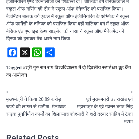
इंजीनियरिंग एण्ड टैक्नोलॉजी को शिकस्त दी। बालिका वर्ग बास्केटबॉल में
स्कूल ऑफ नर्सिंग की टीम ने स्कूल ऑफ मैनेजमेंट को पराजित किया।
बैडमिंटन बालक वर्ग एकल में स्कूल ऑफ इंजीनियरिंग के अभिषेक ने स्कूल
ऑफ फार्मेसी के तनिष्क को पराजित किया वहीं बालिका वर्ग में स्कूल ऑफ
बेसिक एंड एप्लाइड हेल्थ साइंसेज की नासा ने स्कूल ऑफ मैनेजमेंट की
प्रिया को हराकर मैच अपने नाम किया।
Facebook
X
WhatsApp
Share
Tagged
#श्री गुरु राम राय विश्वविद्यालय में दो दिवसीय स्टार्टअप बूट कैंप
का आयोजन
Post
⟵
⟶
मुख्यमंत्री ने किया 20.89 करोड़
पूर्व मुख्यमंत्री उत्तराखंड एवं
navigation
रुपये की लागत से खटीमा–मेलाघाट
महाराष्ट्र के पूर्व गवर्नर भगत सिंह
सड़क पुनर्निर्माण कार्यों का शिलान्यास
कोश्यारी ने श्री दरबार साहिब में टेका
मत्था
Related Posts