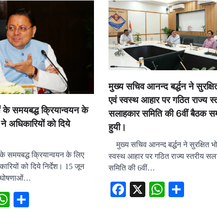
NEWS
उत्तराखंड
मुख्य सचिव आनन्द बर्द्धन ने सुरक्
मुख्यमंत्री पुष्कर सिंह धामी के दि
एवं स्वस्थ आहार पर गठित राज्य स्
में पीएम आवास योजना (शहरी) क
के समयबद्ध क्रियान्वयन के
सलाहकार समिति की 6वीं बैठक सम्
की हुई समीक्षा
ी ने अधिकारियों को दिये
हुयी।
admin
August 6, 2026
मुख्य सचिव आनन्द बर्द्धन ने सुरक्षित भ
े समयबद्ध क्रियान्वयन के लिए
स्वस्थ आहार पर गठित राज्य स्तरीय स
िकारियों को दिये निर्देश। 15 जून
समिति की 6वीं…
 घोषणाओं…
Facebook
X
WhatsA
Shar
ebook
X
WhatsApp
Share