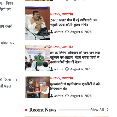
िए। विश्व
रियों का
NEWS
,
उत्तराखंड
24×7 अलर्ट मोड में रहें अधिकारी, बंद
सड़कें जल्द खोलें: मुख्य सचिव
बनाए रखने
admin
August 6, 2026
नियमित रूप
NEWS
,
उत्तराखंड
हर घर तिरंगा अभियान को जन-जन तक
पहुंचाने का आह्वान, मंत्री गणेश जोशी ने
कार्यकर्ताओं संग की बैठक
admin
August 6, 2026
NEWS
,
उत्तराखंड
 को जिला
⟶
मुख्यमंत्री से महानिदेशक एनसीसी ने की
बडी पहल
शिष्टाचार भेंट
admin
August 6, 2026
Recent News
View All