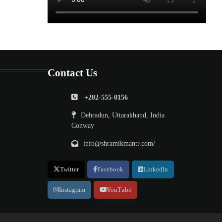
Contact Us
+202-555-0156
Dehradun, Uttarakhand, India
Conway
info@shramikmantr.com/
Twitter
Facebook
LinkedIn
Instagram
YouTube