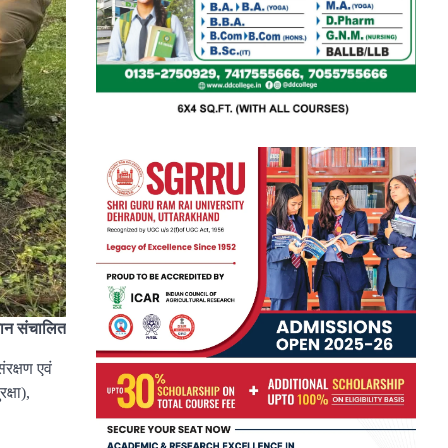
ियान संचालित
रक्षण एवं
्षा),