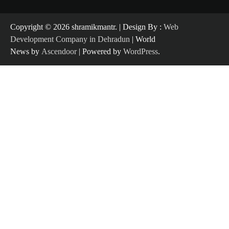
Copyright ©️ 2026 shramikmantr. | Design By :
Web
Development Company in Dehradun
| World
News by
Ascendoor
| Powered by
WordPress
.