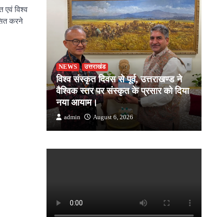
त एवं विश्व
सित करने
pp
e
NEWS
उत्तराखंड
उ
जोशी ने
विश्व संस्कृत दिवस से पूर्व, उत्तराखण्ड ने
ड
किसान की
वैश्विक स्तर पर संस्कृत के प्रसार को दिया
स
क
नया आयाम।
उत
admin
August 6, 2026