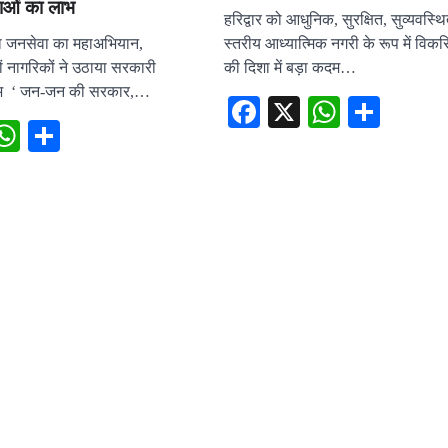
ाओं का लाभ
हरिद्वार को आधुनिक, सुरक्षित, सुव्यवस्थि
स्तरीय आध्यात्मिक नगरी के रूप में विक
ना जनसेवा का महाअभियान,
की दिशा में बड़ा कदम…
रों नागरिकों ने उठाया सरकारी
ाभ ‘ जन-जन की सरकार,…
Facebook
X
WhatsA
Shar
ebook
X
WhatsApp
Share
NEWS
उत्तराखंड
जनसुनवाई में कृषि मंत्री गणेश 
सुनीं लोगों की समस्याएं, युवा 
सफलता को बताया प्रेरणादाय
admin
August 5, 2026