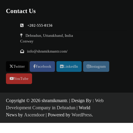
Contact Us
+202-555-0156
Dehradun, Uttarakhand, India
Conway
info@shramikmantr.com/
Twitter
Facebook
LinkedIn
Instagram
YouTube
Copyright ©️ 2026 shramikmantr. | Design By :
Web
Development Company in Dehradun
| World
News by
Ascendoor
| Powered by
WordPress
.