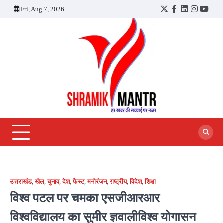
Skip
Fri, Aug 7, 2026
Twitter
Facebook
LinkedIn
Instagra
YouT
to
content
उत्तराखंड
,
खेल
,
चुनाव
,
देश
,
फैस्ट
,
मनोरंजन
,
राष्ट्रीय
,
विदेश
,
शिक्षा
विश्व पटल पर चमका एसजीआरआर
विश्वविद्यालय का सुमीर ज्ञवालीविश्व योगासन