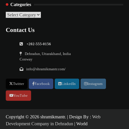
Categories
Categories
Contact Us
+202-555-0156
Dehradun, Uttarakhand, India
Conway
info@shramikmantr.com/
Twitter
Facebook
LinkedIn
Instagram
YouTube
Copyright ©️ 2026 shramikmantr. | Design By :
Web
Development Company in Dehradun
| World