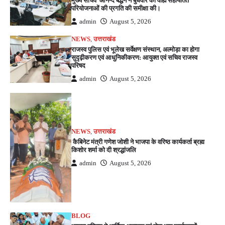
मुख्य सचिव आनन्द बर्द्धन ने बुधवार को वाह्य सहायतित
परियोजनाओं की प्रगति की समीक्षा की।
admin
August 5, 2026
NEWS
,
उत्तराखंड
राजस्व पुलिस एवं भूलेख सर्वेक्षण संस्थान, अल्मोड़ा का होगा
सुदृढ़ीकरण एवं आधुनिकीकरण: आयुक्त एवं सचिव राजस्व
परिषद
admin
August 5, 2026
NEWS
,
उत्तराखंड
कैबिनेट मंत्री गणेश जोशी ने भाजपा के वरिष्ठ कार्यकर्ता ब्रह्म
किशोर शर्मा को दी श्रद्धांजलि
admin
August 5, 2026
BLOG