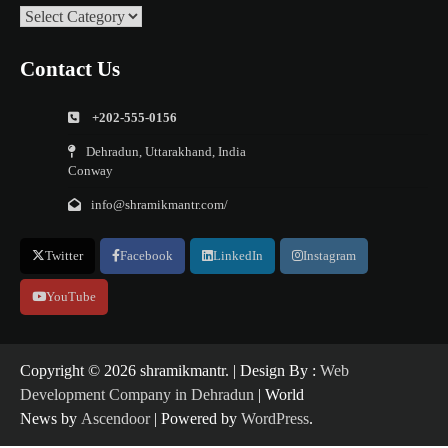
Categories
Contact Us
+202-555-0156
Dehradun, Uttarakhand, India
Conway
info@shramikmantr.com/
Twitter
Facebook
LinkedIn
Instagram
YouTube
Copyright ©️ 2026 shramikmantr. | Design By :
Web
Development Company in Dehradun
| World
News by
Ascendoor
| Powered by
WordPress
.