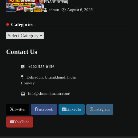
FDA की कार्रवाई
admin
August 6, 2026
Categories
Categories
Contact Us
+202-555-0156
Dehradun, Uttarakhand, India
Conway
info@shramikmantr.com/
Twitter
Facebook
LinkedIn
Instagram
YouTube