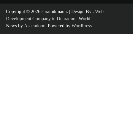
Copyright ©️ 2026 shramikmantr. | Design By :
Web
Development Company in Dehradun
| World
News by
Ascendoor
| Powered by
WordPress
.