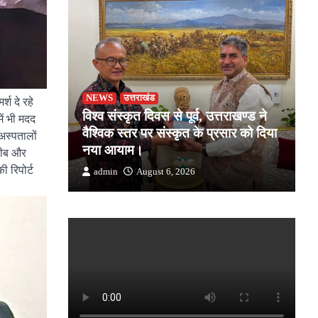
NEWS
उत्तराखंड
उ
्श दे रहे
जोशी ने
विश्व संस्कृत दिवस से पूर्व, उत्तराखण्ड ने
ड
ें भी मदद
किसान की
वैश्विक स्तर पर संस्कृत के प्रसार को दिया
स
अस्पतालों
क
नया आयाम।
उत
रीब और
ी रिपोर्ट
admin
August 6, 2026