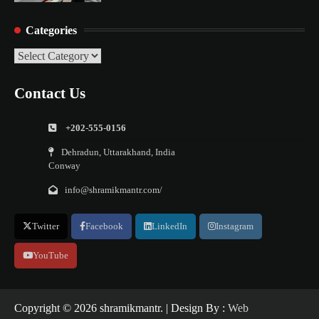
Categories
Categories
Contact Us
+202-555-0156
Dehradun, Uttarakhand, India
Conway
info@shramikmantr.com/
Twitter
Facebook
LinkedIn
Instagram
YouTube
Copyright ©️ 2026 shramikmantr. | Design By :
Web