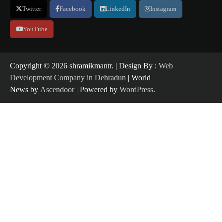
Twitter
Facebook
LinkedIn
Instagram
YouTube
Copyright ©️ 2026 shramikmantr. | Design By :
Web
Development Company in Dehradun
| World
News by
Ascendoor
| Powered by
WordPress
.