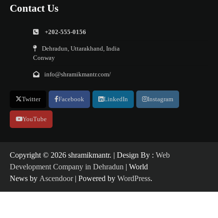
Contact Us
+202-555-0156
Dehradun, Uttarakhand, India
Conway
info@shramikmantr.com/
Twitter
Facebook
LinkedIn
Instagram
YouTube
Copyright ©️ 2026 shramikmantr. | Design By :
Web
Development Company in Dehradun
| World
News by
Ascendoor
| Powered by
WordPress
.