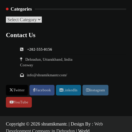
Categories
Categories
Contact Us
+202-555-0156
Dehradun, Uttarakhand, India
Conway
info@shramikmantr.com/
Twitter
Facebook
LinkedIn
Instagram
YouTube
Copyright ©️ 2026 shramikmantr. | Design By :
Web
Development Company in Dehradun
| World