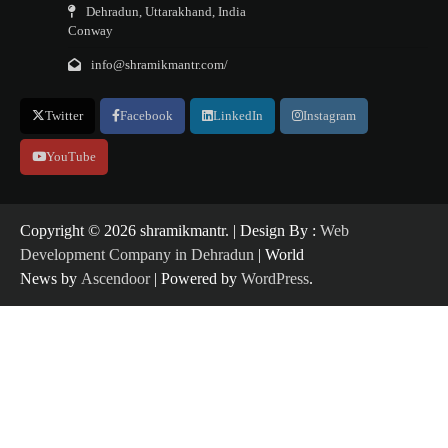
Dehradun, Uttarakhand, India
Conway
info@shramikmantr.com/
Twitter
Facebook
LinkedIn
Instagram
YouTube
Copyright ©️ 2026 shramikmantr. | Design By :
Web
Development Company in Dehradun
| World
News by
Ascendoor
| Powered by
WordPress
.