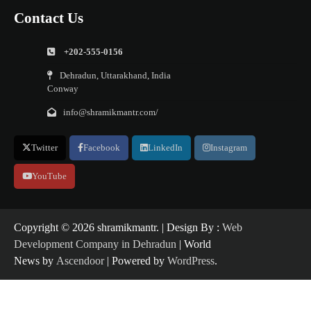
Contact Us
+202-555-0156
Dehradun, Uttarakhand, India
Conway
info@shramikmantr.com/
Twitter
Facebook
LinkedIn
Instagram
YouTube
Copyright ©️ 2026 shramikmantr. | Design By :
Web
Development Company in Dehradun
| World
News by
Ascendoor
| Powered by
WordPress
.