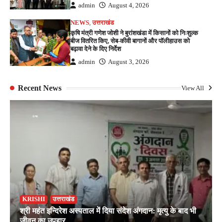
admin
August 4, 2026
NEWS
,
उत्तराखंड
कृषि मंत्री गणेश जोशी ने बुरांशखंडा में किसानों को निःशुल्क
बीज वितरित किए, सेब-कीवी बागानों और पॉलीहाउस को
बढ़ावा देने के दिए निर्देश
admin
August 3, 2026
Recent News
View All
KRISHI
उत्तराखंड
श्री महंत इन्दिरेश अस्पताल में दिया संदेश अंगदान: मृत्यु के बाद भी
जीवन का उपहार